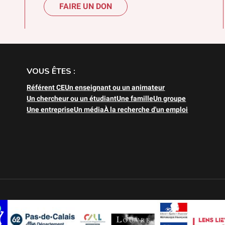
FAIRE UN DON
VOUS ÊTES :
Référent CE
Un enseignant ou un animateur
Un chercheur ou un étudiant
Une famille
Un groupe
Une entreprise
Un média
À la recherche d'un emploi