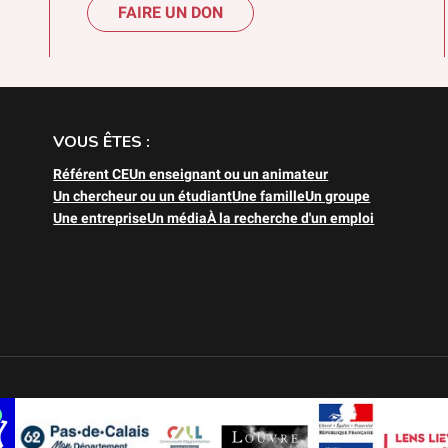
FAIRE UN DON
VOUS ÊTES :
Référent CE
Un enseignant ou un animateur
Un chercheur ou un étudiant
Une famille
Un groupe
Une entreprise
Un média
À la recherche d'un emploi