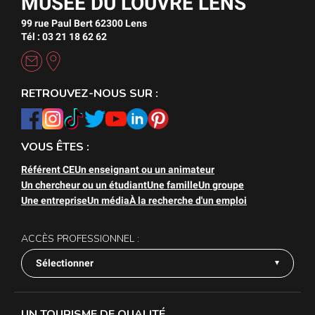
MUSÉE DU LOUVRE LENS
99 rue Paul Bert 62300 Lens
Tél : 03 21 18 62 62
RETROUVEZ-NOUS SUR :
VOUS ÊTES :
Référent CE
Un enseignant ou un animateur
Un chercheur ou un étudiant
Une famille
Un groupe
Une entreprise
Un média
À la recherche d'un emploi
ACCÈS PROFESSIONNEL :
Sélectionner
UN TOURISME DE QUALITÉ