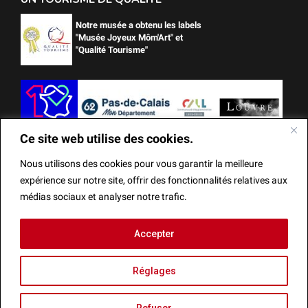
Notre musée a obtenu les labels
"Musée Joyeux Môm'Art" et
"Qualité Tourisme"
Ce site web utilise des cookies.
Nous utilisons des cookies pour vous garantir la meilleure
expérience sur notre site, offrir des fonctionnalités relatives aux
médias sociaux et analyser notre trafic.
Ce site web utilise des cookies.
Accepter
Mentions Légales
Actes administratifs
Réalisation
Nous utilisons des cookies pour vous garantir la meilleure
Réglages
expérience sur notre site, offrir des fonctionnalités relatives
aux médias sociaux et analyser notre trafic.
Refuser