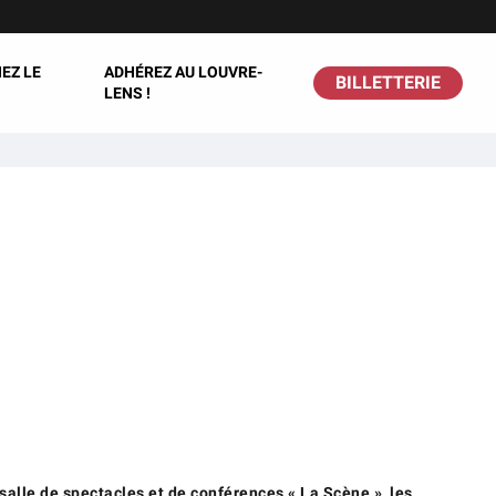
EZ LE
ADHÉREZ AU LOUVRE-
BILLETTERIE
LENS !
 salle de spectacles et de conférences « La Scène », les