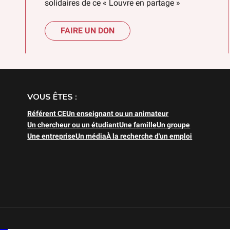
solidaires de ce « Louvre en partage »
FAIRE UN DON
VOUS ÊTES :
Référent CE
Un enseignant ou un animateur
Un chercheur ou un étudiant
Une famille
Un groupe
Une entreprise
Un média
À la recherche d'un emploi