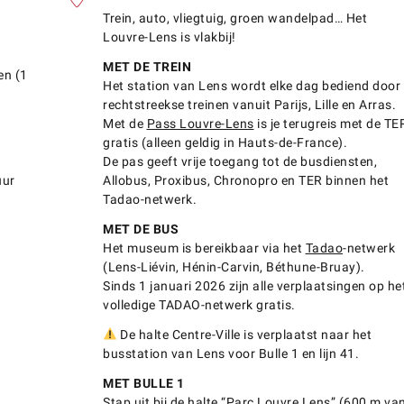
Trein, auto, vliegtuig, groen wandelpad… Het
Louvre-Lens is vlakbij!
MET DE TREIN
en (1
Het station van Lens wordt elke dag bediend door
rechtstreekse treinen vanuit Parijs, Lille en Arras.
Met de
Pass Louvre-Lens
is je terugreis met de TE
gratis (alleen geldig in Hauts-de-France).
De pas geeft vrije toegang tot de busdiensten,
uur
Allobus, Proxibus, Chronopro en TER binnen het
Tadao-netwerk.
MET DE BUS
Het museum is bereikbaar via het
Tadao
-netwerk
(Lens-Liévin, Hénin-Carvin, Béthune-Bruay).
Sinds 1 januari 2026 zijn alle verplaatsingen op he
volledige TADAO-netwerk gratis.
De halte Centre-Ville is verplaatst naar het
busstation van Lens voor Bulle 1 en lijn 41.
MET BULLE 1
Stap uit bij de halte “Parc Louvre Lens” (600 m va