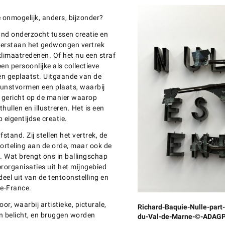
 onmogelijk, anders, bijzonder?
nd onderzocht tussen creatie en
verstaan het gedwongen vertrek
klimaatredenen. Of het nu een straf
en persoonlijke als collectieve
den geplaatst. Uitgaande van de
 kunstvormen een plaats, waarbij
, gericht op de manier waarop
hullen en illustreren. Het is een
 eigentijdse creatie.
tand. Zij stellen het vertrek, de
orteling aan de orde, maar ook de
. Wat brengt ons in ballingschap
erorganisaties uit het mijngebied
el uit van de tentoonstelling en
de-France.
oor, waarbij artistieke, picturale,
Richard-Baquie-Nulle-par
den belicht, en bruggen worden
du-Val-de-Marne-©-ADAGP