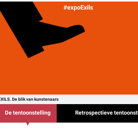
#expoExils
EXILS. De blik van kunstenaars
De tentoonstelling
Retrospectieve tentoonst