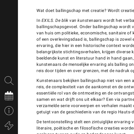
Wat doet ballingschap met creatie? Wordt creatie
In
EXILS. De blik van kunstenaars
wordt het verba
ballingschapsgevoel. Onder ballingschap wordt 
van huis om politieke, economische, sanitaire of 
of een overlevingsdaad is, ballingschap is zowel e
ervaring, die hier in een historische context wor
belangrijkste stichtingsverhalen, krijgen diverse
beeldende kunst en literatuur hand in hand gaan
kunstenaars de menselijke ervaring als balling ont
reis door tijden en over grenzen, met de nadruk op
Kunstenaars bekijken ballingschap niet van een afs
reis, de complexiteit van de aankomst en de ontw
essentiële rol van de ontmoeting en de ontvangst
samen en wat drijft ons uit elkaar? Een via partn
verzamelde serie voorwerpen en verhalen maakt de
getuigt van de geschiedenis van de regio Hauts-
De tentoonstelling stelt een zintuiglijke ervaring v
literaire, poëtische en filosofische creaties wor