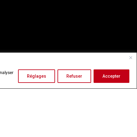
analyser
Réglages
Refuser
Accepter
Close GDPR Cookie Banner
Reject
Settings