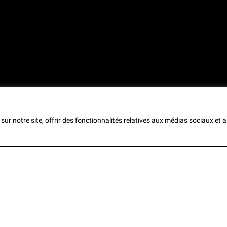
sur notre site, offrir des fonctionnalités relatives aux médias sociaux et 
 experience on our website.
Accept
s we are using or switch them off in
settings
.