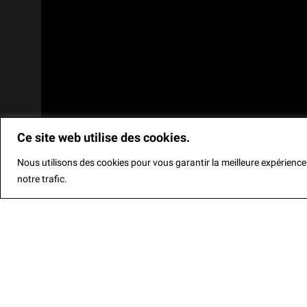
Ce site web utilise des cookies.
Nous utilisons des cookies pour vous garantir la meilleure expérience 
We are using cookies to give you the best
EN
notre trafic.
You can find out more about which cookie
Late Bronze Age
Model of a two-storey house