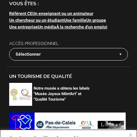
VOUS ÊTES :
Référent CE
Un enseignant ou un animateur
Un chercheur ou un étudiant
Une famille
Un groupe
Une entreprise
Un média
À la recherche d'un emploi
ACCÈS PROFESSIONNEL :
Sélectionner
UN TOURISME DE QUALITÉ
Notre musée a obtenu les labels
"Musée Joyeux Môm'Art" et
"Qualité Tourisme"