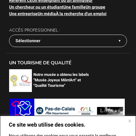
Référent CE
Un enseignant ou un animateur
Un chercheur ou un étudiant
Une famille
Un groupe
Une entreprise
Un média
À la recherche d'un emploi
ACCÈS PROFESSIONNEL :
Sélectionner
UN TOURISME DE QUALITÉ
Notre musée a obtenu les labels
"Musée Joyeux Môm'Art" et
"Qualité Tourisme"
Ce site web utilise des cookies.
Nous utilisons des cookies pour vous garantir la meilleure