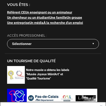
VOUS ÊTES :
Référent CE
Un enseignant ou un animateur
Un chercheur ou un étudiant
Une famille
Un groupe
Une entreprise
Un média
À la recherche d'un emploi
ACCÈS PROFESSIONNEL :
Sélectionner
UN TOURISME DE QUALITÉ
Notre musée a obtenu les labels
"Musée Joyeux Môm'Art" et
"Qualité Tourisme"