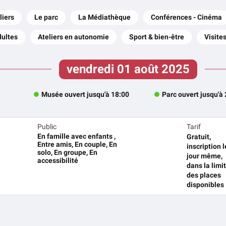
liers
Le parc
La Médiathèque
Conférences - Cinéma
dultes
Ateliers en autonomie
Sport & bien-être
Visite
vendredi 01 août 2025
Musée ouvert jusqu'à 18:00
Parc ouvert jusqu'à
Public
Tarif
En famille avec enfants ,
Gratuit,
Entre amis, En couple, En
inscription l
solo, En groupe, En
jour même,
accessibilité
dans la limi
des places
disponibles