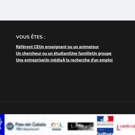
VOUS ÊTES :
Référent CE
Un enseignant ou un animateur
Un chercheur ou un étudiant
Une famille
Un groupe
Une entreprise
Un média
À la recherche d'un emploi