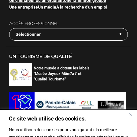
Un chercheur ou un étudiant
Une famille
Un groupe
Une entreprise
Un média
À la recherche d'un emploi
ACCÈS PROFESSIONNEL :
Sélectionner
UN TOURISME DE QUALITÉ
Notre musée a obtenu les labels
"Musée Joyeux Môm'Art" et
"Qualité Tourisme"
Ce site web utilise des cookies.
Nous utilisons des cookies pour vous garantir la meilleure
expérience sur notre site, offrir des fonctionnalités relatives aux