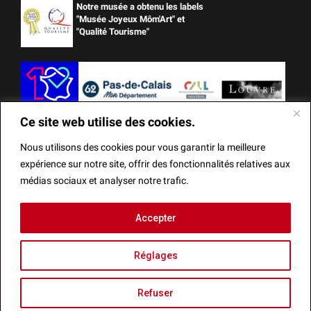
Notre musée a obtenu les labels
"Musée Joyeux Môm'Art" et
"Qualité Tourisme"
Ce site web utilise des cookies.
Nous utilisons des cookies pour vous garantir la meilleure
expérience sur notre site, offrir des fonctionnalités relatives aux
médias sociaux et analyser notre trafic.
Ce site web utilise des cookies.
Accepter
Mentions Légales
Actes administratifs
Réalisation
Nous utilisons des cookies pour vous garantir la meilleure
Réglages
expérience sur notre site, offrir des fonctionnalités relatives
aux médias sociaux et analyser notre trafic.
Refuser
Fermer la bannièr
Recherche
Accepter
Agenda
Refuser
Menu
Réglages
Infos
Billetterie