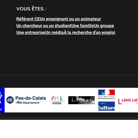
VOUS ÊTES :
Référent CE
Un enseignant ou un animateur
Un chercheur ou un étudiant
Une famille
Un groupe
Une entreprise
Un média
À la recherche d'un emploi