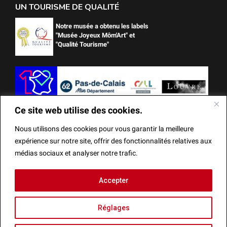
UN TOURISME DE QUALITÉ
Notre musée a obtenu les labels
"Musée Joyeux Môm'Art" et
"Qualité Tourisme"
Ce site web utilise des cookies.
Nous utilisons des cookies pour vous garantir la meilleure
expérience sur notre site, offrir des fonctionnalités relatives aux
médias sociaux et analyser notre trafic.
Ce site web utilise des cookies.
Accepter
Mentions Légales
Actes administratifs
Réalisation
Nous utilisons des cookies pour vous garantir la meilleure
Réglages
expérience sur notre site, offrir des fonctionnalités relatives
aux médias sociaux et analyser notre trafic.