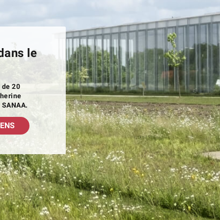
dans le
 de 20
therine
e SANAA.
LENS