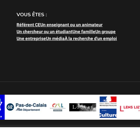
VOUS ÊTES :
Référent CE
Un enseignant ou un animateur
Un chercheur ou un étudiant
Une famille
Un groupe
Une entreprise
Un média
À la recherche d'un emploi